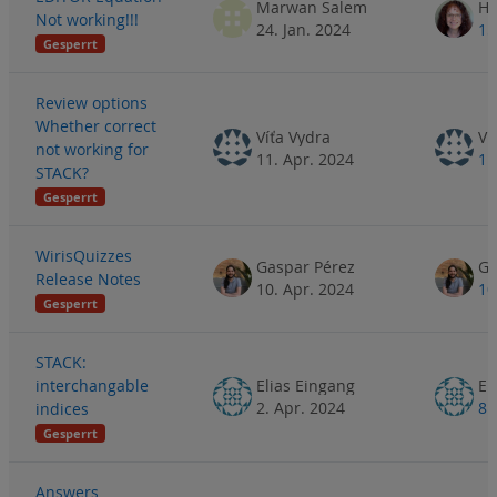
Marwan Salem
He
Not working!!!
24. Jan. 2024
15
Gesperrt
Review options
Whether correct
Víťa Vydra
Ví
not working for
11. Apr. 2024
11
STACK?
Gesperrt
WirisQuizzes
Gaspar Pérez
Ga
Release Notes
10. Apr. 2024
10
Gesperrt
STACK:
interchangable
Elias Eingang
El
2. Apr. 2024
8.
indices
Gesperrt
Answers