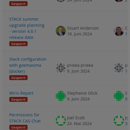
Gesperrt
STACK summer
upgrade planning
Stuart Anderson
- version 4.6.1
18. Juni 2024
19
release date
Gesperrt
Stack configuration
with goemaxima
prolea prolea
pr
9. Juni 2024
10
(docker)
Gesperrt
Wiris Report
Stephanie Glick
St
9. Juni 2024
9.
Gesperrt
Permissions for
Joel Scott
Jo
STACK CAS-Chat
24. Mai 2024
30
Gesperrt