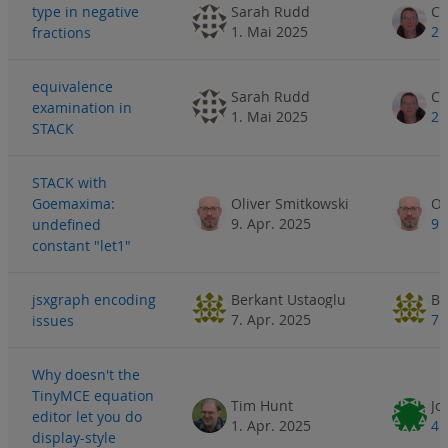
type in negative
Sarah Rudd
1. Mai 2025
2.
fractions
equivalence
Sarah Rudd
examination in
1. Mai 2025
2.
STACK
STACK with
Goemaxima:
Oliver Smitkowski
Ol
9. Apr. 2025
9.
undefined
constant "let1"
jsxgraph encoding
Berkant Ustaoglu
Be
7. Apr. 2025
7.
issues
Why doesn't the
TinyMCE equation
Tim Hunt
Jo
editor let you do
1. Apr. 2025
4.
display-style