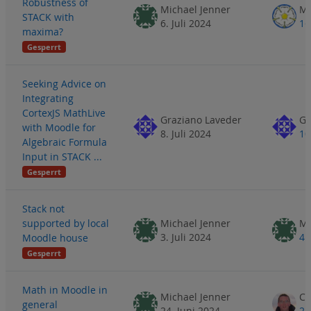
Robustness of
Michael Jenner
Ma
STACK with
6. Juli 2024
16
maxima?
Gesperrt
Seeking Advice on
Integrating
CortexJS MathLive
Graziano Laveder
Gr
with Moodle for
8. Juli 2024
10
Algebraic Formula
Input in STACK ...
Gesperrt
Stack not
supported by local
Michael Jenner
Mi
3. Juli 2024
4.
Moodle house
Gesperrt
Math in Moodle in
Michael Jenner
general
24. Juni 2024
25