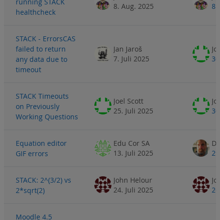
running STACK
8. Aug. 2025
8.
healthcheck
STACK - ErrorsCAS
failed to return
Jan Jaroš
Jo
7. Juli 2025
30
any data due to
timeout
STACK Timeouts
Joel Scott
Jo
on Previously
25. Juli 2025
30
Working Questions
Equation editor
Edu Cor SA
Da
13. Juli 2025
29
GIF errors
STACK: 2^(3/2) vs
John Helour
Jo
24. Juli 2025
26
2*sqrt(2)
Moodle 4.5