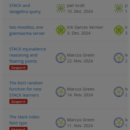
STACK and
Joel Scott
Jo
10. Dez. 2024
10
Geogebra query
two moodles, one
Inti Garces Vernier
In
3. Dez. 2024
3.
goemaxima server
STACK equivalence
reasoning and
Marcus Green
Ma
22. Nov. 2024
24
floating points
Gesperrt
The best random
function for new
Marcus Green
Ma
14. Nov. 2024
21
STACK learners
Gesperrt
The stack notes
Marcus Green
Ma
field type
11. Nov. 2024
12
Gesperrt