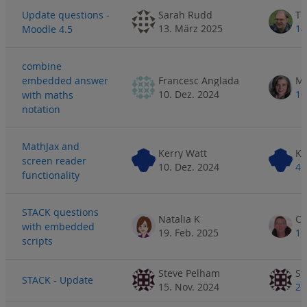
Update questions -
Sarah Rudd
Ti
13. März 2025
14
Moodle 4.5
combine
embedded answer
Francesc Anglada
10. Dez. 2024
10
with maths
notation
MathJax and
Kerry Watt
Ke
screen reader
10. Dez. 2024
4.
functionality
STACK questions
Natalia K
with embedded
19. Feb. 2025
19
scripts
Steve Pelham
St
STACK - Update
15. Nov. 2024
27