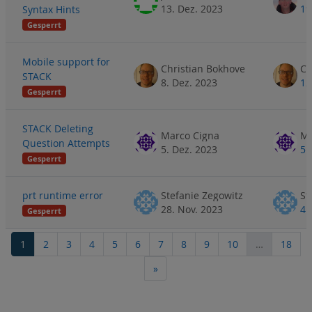
13. Dez. 2023
19
Syntax Hints
Gesperrt
Mobile support for
Christian Bokhove
Ch
STACK
8. Dez. 2023
12
Gesperrt
STACK Deleting
Marco Cigna
Ma
Question Attempts
5. Dez. 2023
5.
Gesperrt
prt runtime error
Stefanie Zegowitz
St
28. Nov. 2023
4.
Gesperrt
Seite 1
Seite 2
Seite 3
Seite 4
Seite 5
Seite 6
Seite 7
Seite 8
Seite 9
Seite 10
Seit
1
2
3
4
5
6
7
8
9
10
…
18
Nächste Seite
»