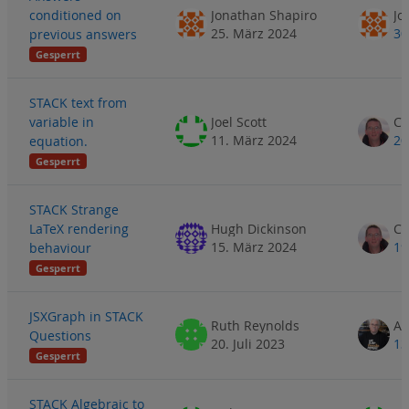
conditioned on
Jonathan Shapiro
Jo
25. März 2024
30
previous answers
Gesperrt
STACK text from
variable in
Joel Scott
11. März 2024
20
equation.
Gesperrt
STACK Strange
LaTeX rendering
Hugh Dickinson
15. März 2024
19
behaviour
Gesperrt
JSXGraph in STACK
Ruth Reynolds
AL
Questions
20. Juli 2023
13
Gesperrt
STACK Algebraic to