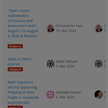
"Open source
mathematics
curriculum and
assessment tools",
Christopher Sangwin
10. Mai 2024
10
August 5 to August
9, 2024 at Maseno
...
Gesperrt
input in STACK
Steve Pelham
St
queries
3. Mai 2024
7.
Gesperrt
Math Equations
are not appearing
Properly as their
chandan kumar
5. Mai 2024
7.
height is squeezed
automatically
Gesperrt