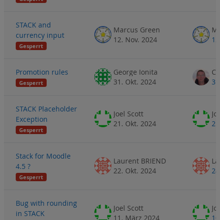
STACK and
Marcus Green
Ma
currency input
12. Nov. 2024
12
Gesperrt
Promotion rules
George Ionita
31. Okt. 2024
31
Gesperrt
STACK Placeholder
Joel Scott
Jo
Exception
21. Okt. 2024
25
Gesperrt
Stack for Moodle
Laurent BRIEND
La
4.5 ?
22. Okt. 2024
24
Gesperrt
Bug with rounding
Joel Scott
Jo
in STACK
11. März 2024
10