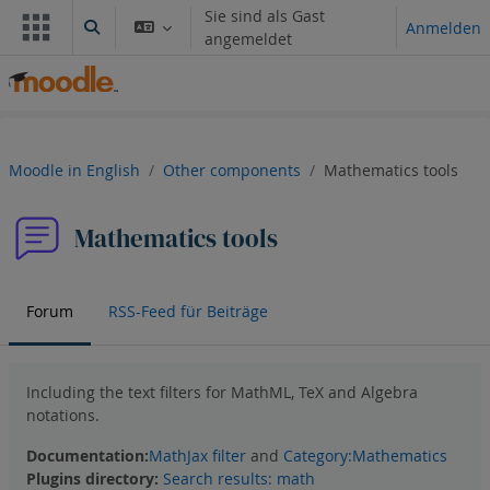
Iwerspring den Inhalt
Sie sind als Gast
Anmelden
Sucheingabe umschalten
angemeldet
Moodle in English
Other components
Mathematics tools
Mathematics tools
Forum
RSS-Feed für Beiträge
Including the text filters for MathML, TeX and Algebra
notations.
Documentation:
MathJax filter
and
Category:Mathematics
Plugins directory
:
Search results: math