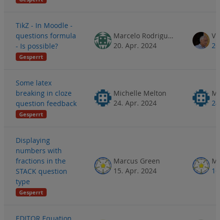
TikZ - In Moodle -
questions formula
Marcelo Rodrigues
20. Apr. 2024
26
- Is possible?
Gesperrt
Some latex
breaking in cloze
Michelle Melton
Mi
24. Apr. 2024
24
question feedback
Gesperrt
Displaying
numbers with
fractions in the
Marcus Green
Ma
15. Apr. 2024
16
STACK question
type
Gesperrt
EDITOR Equation