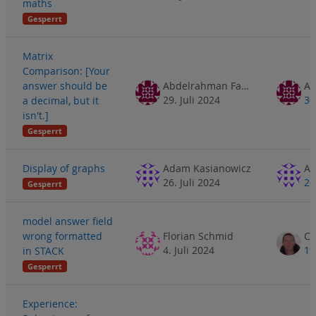
maths
Gesperrt
Matrix
Comparison: [Your
answer should be
Abdelrahman Fathe
29. Juli 2024
30
a decimal, but it
isn't.]
Gesperrt
Display of graphs
Adam Kasianowicz
Ad
26. Juli 2024
26
Gesperrt
model answer field
wrong formatted
Florian Schmid
4. Juli 2024
19
in STACK
Gesperrt
Experience: