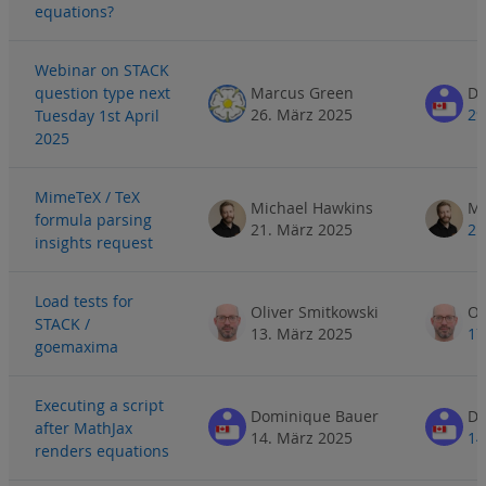
equations?
Webinar on STACK
question type next
Marcus Green
Do
26. März 2025
29
Tuesday 1st April
2025
MimeTeX / TeX
Michael Hawkins
Mi
formula parsing
21. März 2025
21
insights request
Load tests for
Oliver Smitkowski
Ol
STACK /
13. März 2025
17
goemaxima
Executing a script
Dominique Bauer
Do
after MathJax
14. März 2025
14
renders equations