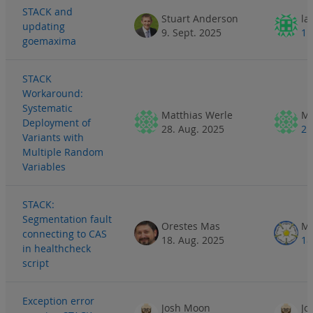
STACK and
Stuart Anderson
la
updating
9. Sept. 2025
11
goemaxima
STACK
Workaround:
Systematic
Matthias Werle
Ma
Deployment of
28. Aug. 2025
2.
Variants with
Multiple Random
Variables
STACK:
Segmentation fault
Orestes Mas
Ma
connecting to CAS
18. Aug. 2025
18
in healthcheck
script
Exception error
Josh Moon
Jo