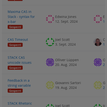
Maxima CAS in
Stack - syntax for
Edwina Jones
Ed
12. Sept. 2024
16
x-bar
Gesperrt
CAS Timeout
Joel Scott
3. Sept. 2024
12
Gesperrt
STACK CAS
Olliver Lüppen
Ol
unicode issues
20. Aug. 2024
21
Gesperrt
Feedback in a
Giovanni Sartori
Gi
string variable
19. Aug. 2024
21
Gesperrt
STACK Rhetoric
Joel Scott
Jo