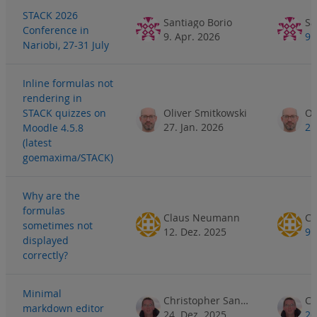
STACK 2026
Santiago Borio
Sa
Conference in
9. Apr. 2026
9.
Nariobi, 27-31 July
Inline formulas not
rendering in
STACK quizzes on
Oliver Smitkowski
Ol
27. Jan. 2026
2.
Moodle 4.5.8
(latest
goemaxima/STACK)
Why are the
formulas
Claus Neumann
Cl
sometimes not
12. Dez. 2025
9.
displayed
correctly?
Minimal
Christopher Sangwin
markdown editor
24. Dez. 2025
26