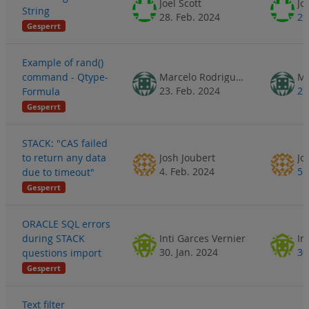
Joel Scott
Jo
String
28. Feb. 2024
29
Gesperrt
Example of rand()
command - Qtype-
Marcelo Rodrigues
23. Feb. 2024
27
Formula
Gesperrt
STACK: "CAS failed
to return any data
Josh Joubert
Jo
4. Feb. 2024
5.
due to timeout"
Gesperrt
ORACLE SQL errors
during STACK
Inti Garces Vernier
In
30. Jan. 2024
30
questions import
Gesperrt
Text filter