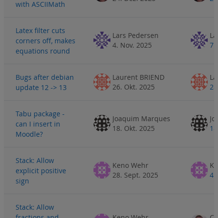
with ASCIIMath
Latex filter cuts
Lars Pedersen
La
corners off, makes
4. Nov. 2025
7.
equations round
Bugs after debian
Laurent BRIEND
La
26. Okt. 2025
28
update 12 -> 13
Tabu package -
Joaquim Marques
Jo
can I insert in
18. Okt. 2025
18
Moodle?
Stack: Allow
Keno Wehr
Ke
explicit positive
28. Sept. 2025
4.
sign
Stack: Allow
fractions and
Keno Wehr