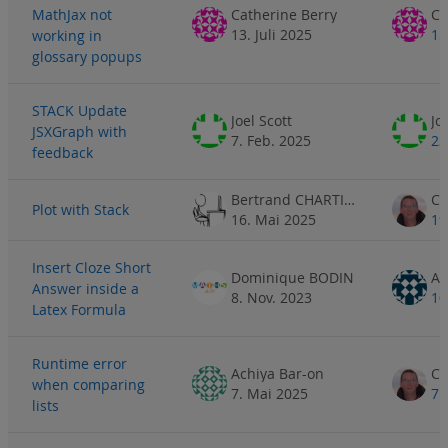
MathJax not
Catherine Berry
Ca
13. Juli 2025
15
working in
glossary popups
STACK Update
Joel Scott
Jo
JSXGraph with
7. Feb. 2025
23
feedback
Bertrand CHARTIER
Plot with Stack
16. Mai 2025
19
Insert Cloze Short
Dominique BODIN
Answer inside a
8. Nov. 2023
10
Latex Formula
Runtime error
Achiya Bar-on
when comparing
7. Mai 2025
7.
lists