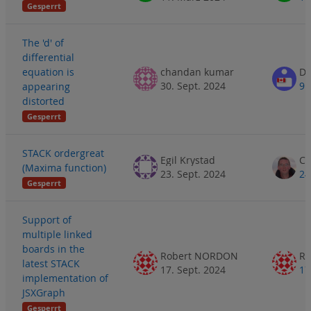
Gesperrt
The 'd' of
differential
equation is
chandan kumar
Do
30. Sept. 2024
9.
appearing
distorted
Gesperrt
STACK ordergreat
Egil Krystad
(Maxima function)
23. Sept. 2024
24
Gesperrt
Support of
multiple linked
boards in the
Robert NORDON
R
latest STACK
17. Sept. 2024
17
implementation of
JSXGraph
Gesperrt