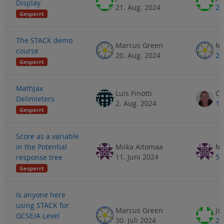
Display
21. Aug. 2024
21
Gesperrt
The STACK demo
Marcus Green
Ma
course
20. Aug. 2024
20
Gesperrt
MathJax
Luis Finotti
Delimieters
2. Aug. 2024
12
Gesperrt
Score as a variable
in the Potential
Miika Aitomaa
Mi
11. Juni 2024
5.
response tree
Gesperrt
Is anyone here
using STACK for
Marcus Green
Jo
GCSE/A Level
30. Juli 2024
2.