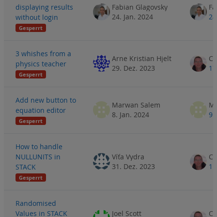
displaying results
Fabian Glagovsky
Fa
24. Jan. 2024
24
without login
Gesperrt
3 whishes from a
Arne Kristian Hjelt
physics teacher
29. Dez. 2023
17
Gesperrt
Add new button to
Marwan Salem
Ma
equation editor
8. Jan. 2024
9.
Gesperrt
How to handle
NULLUNITS in
Víťa Vydra
31. Dez. 2023
1.
STACK
Gesperrt
Randomised
Values in STACK
Joel Scott