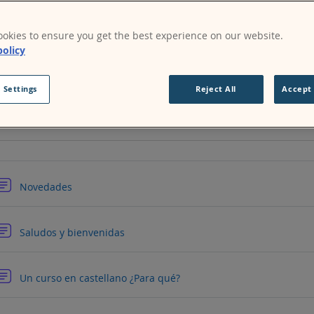
Página
¡BIENVENIDO! ¿Es un novato?, por favor comience aquí
okies to ensure you get the best experience on our website.
URL
Acerca de Moodle
policy
 Settings
Reject All
Accept 
URL
Revisa los foros y las suscripciones de un vistazo
Foro
Novedades
Foro
Saludos y bienvenidas
Foro
Un curso en castellano ¿Para qué?