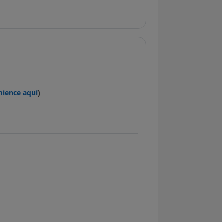
mience aquí
)