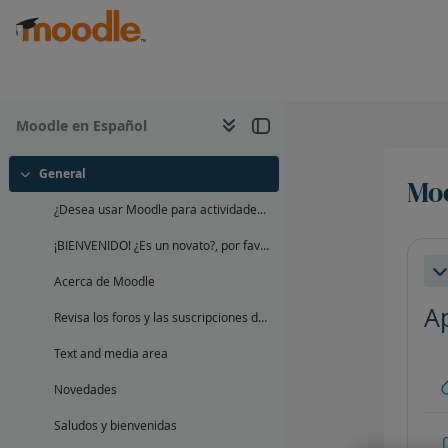
Salta al contenido principal
Moodle en Español
General
Moo
Colapsar
¿Desea usar Moodle para actividades de su escuela o curso de actualización?
Per
¡BIENVENIDO! ¿Es un novato?, por favor comience aquí
Co
Acerca de Moodle
A
Revisa los foros y las suscripciones de un vistazo
Text and media area
Novedades
Saludos y bienvenidas