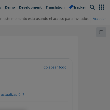
s
Demo
Development
Translation
Tracker
Search
En este momento está usando el acceso para invitados
Acceder
or de búsqueda de entrada
Abri
Colapsar todo
URL
 actualización?