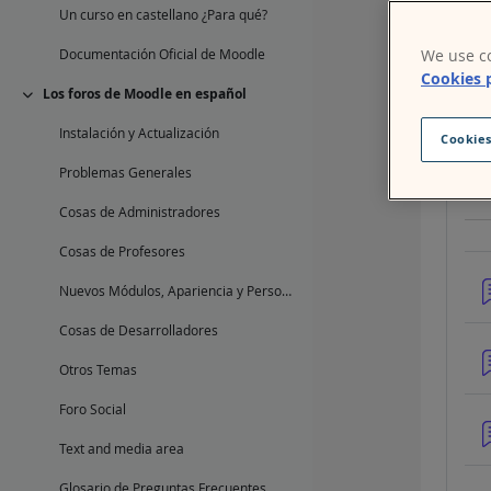
Un curso en castellano ¿Para qué?
We use co
Documentación Oficial de Moodle
Cookies 
Los foros de Moodle en español
Colapsar
Instalación y Actualización
Cookies
Problemas Generales
Cosas de Administradores
Cosas de Profesores
Nuevos Módulos, Apariencia y Personalización
Cosas de Desarrolladores
Otros Temas
Foro Social
Text and media area
Glosario de Preguntas Frecuentes