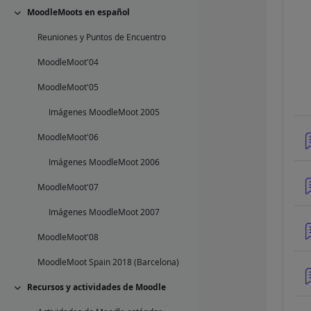
MoodleMoots en español
Colapsar
Reuniones y Puntos de Encuentro
MoodleMoot'04
MoodleMoot'05
Imágenes MoodleMoot 2005
MoodleMoot'06
Imágenes MoodleMoot 2006
MoodleMoot'07
Imágenes MoodleMoot 2007
MoodleMoot'08
MoodleMoot Spain 2018 (Barcelona)
Recursos y actividades de Moodle
Colapsar