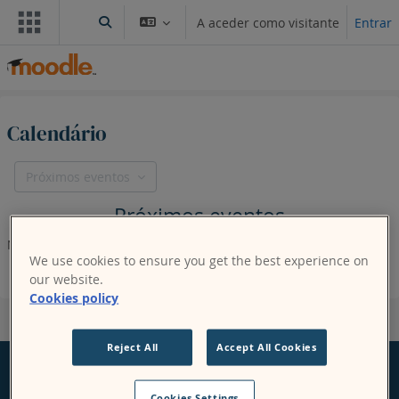
Ir para o conteúdo principal
A aceder como visitante
Entrar
Alternar a entrada da pesquisa
Calendário
Próximos eventos
Próximos eventos
Não existem eventos futuros
We use cookies to ensure you get the best experience on
our website.
Cookies policy
Reject All
Accept All Cookies
Cookies Settings