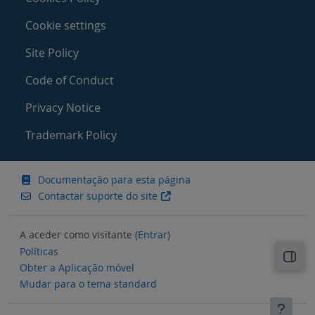
Cookie settings
Site Policy
Code of Conduct
Privacy Notice
Trademark Policy
Documentação para esta página
Contactar suporte do site
A aceder como visitante (
Entrar
)
Políticas
Abri
Obter a Aplicação móvel
Mudar para o tema standard