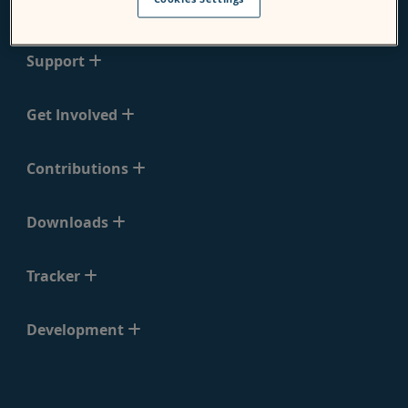
Moodle
Support
Get Involved
Contributions
Downloads
Tracker
Development